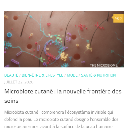
0
BEAUTÉ
/
BIEN-ÊTRE & LIFESTYLE
/
MODE
/
SANTÉ & NUTRITION
JUILLET 22, 2026
Microbiote cutané : la nouvelle frontière des
soins
Microbiote cutané : comprendre l’écosystème invisible qui
défend la peau Le microbiote cutané désigne l’ensemble des
micro-organismes vivant à la surface de la peau humaine.