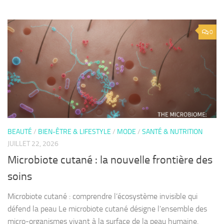
0
BEAUTÉ
/
BIEN-ÊTRE & LIFESTYLE
/
MODE
/
SANTÉ & NUTRITION
JUILLET 22, 2026
Microbiote cutané : la nouvelle frontière des
soins
Microbiote cutané : comprendre l’écosystème invisible qui
défend la peau Le microbiote cutané désigne l’ensemble des
micro-organismes vivant à la surface de la peau humaine.