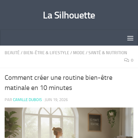
Skip to content
La Silhouette
BEAUTÉ
/
BIEN-ÊTRE & LIFESTYLE
/
MODE
/
SANTÉ & NUTRITION
0
Comment créer une routine bien-être
matinale en 10 minutes
PAR
CAMILLE DUBOIS
·
JUIN 19, 2026