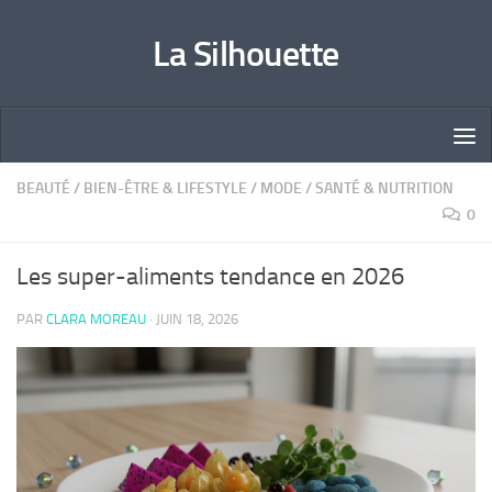
Skip to content
La Silhouette
BEAUTÉ
/
BIEN-ÊTRE & LIFESTYLE
/
MODE
/
SANTÉ & NUTRITION
0
Les super-aliments tendance en 2026
PAR
CLARA MOREAU
·
JUIN 18, 2026