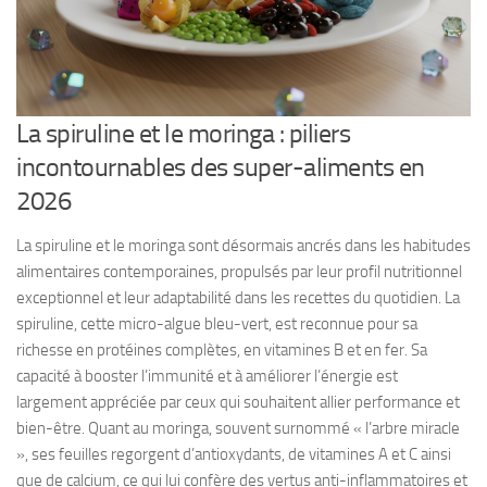
La spiruline et le moringa : piliers
incontournables des super-aliments en
2026
La spiruline et le moringa sont désormais ancrés dans les habitudes
alimentaires contemporaines, propulsés par leur profil nutritionnel
exceptionnel et leur adaptabilité dans les recettes du quotidien. La
spiruline, cette micro-algue bleu-vert, est reconnue pour sa
richesse en protéines complètes, en vitamines B et en fer. Sa
capacité à booster l’immunité et à améliorer l’énergie est
largement appréciée par ceux qui souhaitent allier performance et
bien-être. Quant au moringa, souvent surnommé « l’arbre miracle
», ses feuilles regorgent d’antioxydants, de vitamines A et C ainsi
que de calcium, ce qui lui confère des vertus anti-inflammatoires et