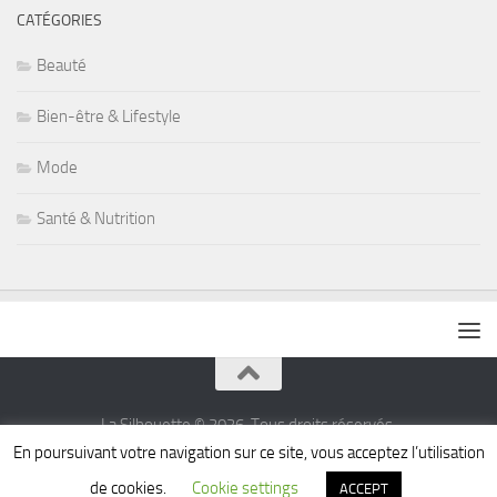
CATÉGORIES
Beauté
Bien-être & Lifestyle
Mode
Santé & Nutrition
La Silhouette © 2026. Tous droits réservés.
En poursuivant votre navigation sur ce site, vous acceptez l’utilisation
Fièrement propulsé par
- Conçu par
Thème Hueman
de cookies.
Cookie settings
ACCEPT