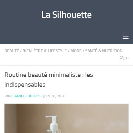
Skip to content
La Silhouette
BEAUTÉ
/
BIEN-ÊTRE & LIFESTYLE
/
MODE
/
SANTÉ & NUTRITION
0
Routine beauté minimaliste : les
indispensables
PAR
CAMILLE DUBOIS
·
JUIN 28, 2026