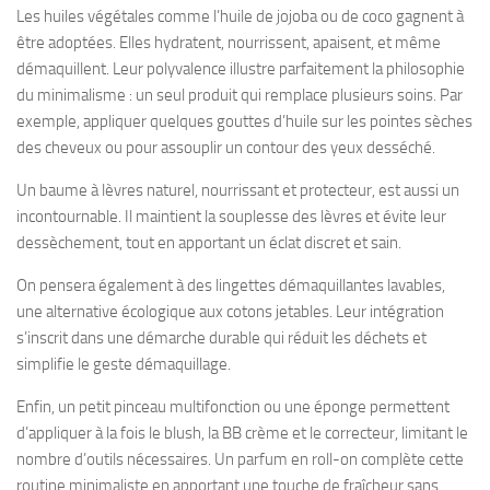
Les huiles végétales comme l’huile de jojoba ou de coco gagnent à
être adoptées. Elles hydratent, nourrissent, apaisent, et même
démaquillent. Leur polyvalence illustre parfaitement la philosophie
du minimalisme : un seul produit qui remplace plusieurs soins. Par
exemple, appliquer quelques gouttes d’huile sur les pointes sèches
des cheveux ou pour assouplir un contour des yeux desséché.
Un baume à lèvres naturel, nourrissant et protecteur, est aussi un
incontournable. Il maintient la souplesse des lèvres et évite leur
dessèchement, tout en apportant un éclat discret et sain.
On pensera également à des lingettes démaquillantes lavables,
une alternative écologique aux cotons jetables. Leur intégration
s’inscrit dans une démarche durable qui réduit les déchets et
simplifie le geste démaquillage.
Enfin, un petit pinceau multifonction ou une éponge permettent
d’appliquer à la fois le blush, la BB crème et le correcteur, limitant le
nombre d’outils nécessaires. Un parfum en roll-on complète cette
routine minimaliste en apportant une touche de fraîcheur sans