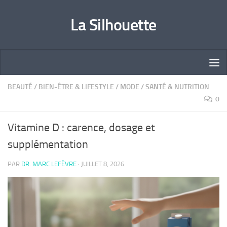
Skip to content
La Silhouette
BEAUTÉ
/
BIEN-ÊTRE & LIFESTYLE
/
MODE
/
SANTÉ & NUTRITION
0
Vitamine D : carence, dosage et
supplémentation
PAR
DR. MARC LEFÈVRE
·
JUILLET 8, 2026