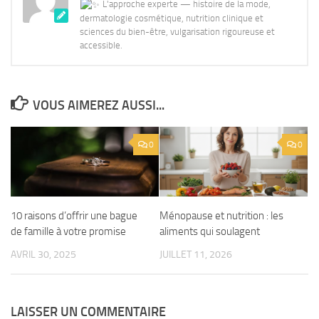
L'approche experte — histoire de la mode,
dermatologie cosmétique, nutrition clinique et
sciences du bien-être, vulgarisation rigoureuse et
accessible.
VOUS AIMEREZ AUSSI...
0
0
10 raisons d’offrir une bague
Ménopause et nutrition : les
de famille à votre promise
aliments qui soulagent
AVRIL 30, 2025
JUILLET 11, 2026
LAISSER UN COMMENTAIRE