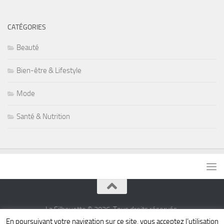
CATÉGORIES
Beauté
Bien-être & Lifestyle
Mode
Santé & Nutrition
La Silhouette © 2026. Tous droits réservés.
En poursuivant votre navigation sur ce site, vous acceptez l’utilisation
Fièrement propulsé par
- Conçu par
Thème Hueman