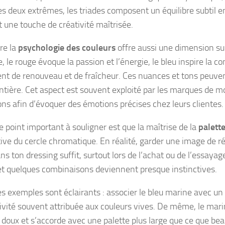
es deux extrêmes, les triades composent un équilibre subtil e
t une touche de créativité maîtrisée.
re la
psychologie des couleurs
offre aussi une dimension sup
 le rouge évoque la passion et l’énergie, le bleu inspire la co
nt de renouveau et de fraîcheur. Ces nuances et tons peuven
ntière. Cet aspect est souvent exploité par les marques de mo
ions afin d’évoquer des émotions précises chez leurs clientes.
e point important à souligner est que la maîtrise de la
palett
ive du cercle chromatique. En réalité, garder une image de 
ns ton dressing suffit, surtout lors de l’achat ou de l’essay
et quelques combinaisons deviennent presque instinctives.
s exemples sont éclairants : associer le bleu marine avec un 
sivité souvent attribuée aux couleurs vives. De même, le mar
s doux et s’accorde avec une palette plus large que ce que bea