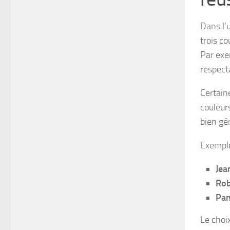
Dans l’
trois co
Par exe
respect
Certain
couleur
bien gér
Exemple
Jea
Rob
Pan
Le choix