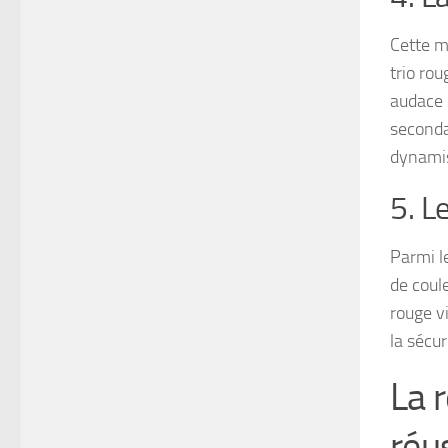
Cette m
trio ro
audace 
secondai
dynamis
5. L
Parmi l
de coule
rouge v
la sécu
La 
réu