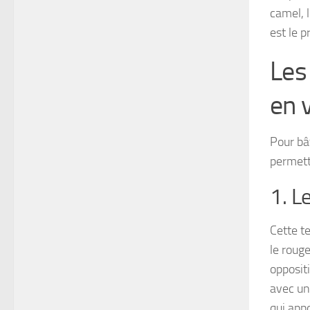
camel, 
est le 
Les
en 
Pour bâ
permett
1. L
Cette t
le rouge
opposit
avec un
qui app