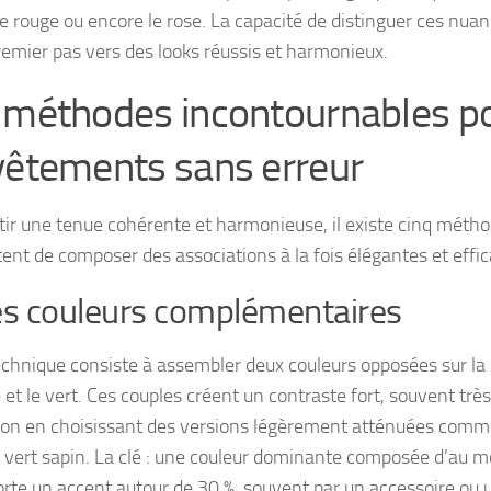
le rouge ou encore le rose. La capacité de distinguer ces nu
premier pas vers des looks réussis et harmonieux.
 méthodes incontournables pou
vêtements sans erreur
tir une tenue cohérente et harmonieuse, il existe cinq méth
ent de composer des associations à la fois élégantes et effic
es couleurs complémentaires
echnique consiste à assembler deux couleurs opposées sur la 
 et le vert. Ces couples créent un contraste fort, souvent trè
ion en choisissant des versions légèrement atténuées comme 
 vert sapin. La clé : une couleur dominante composée d’au mo
orte un accent autour de 30 %, souvent par un accessoire ou 