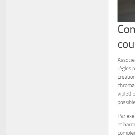
Com
cou
Associe
règles p
créatio
chromati
violet)
possible
Par exe
et harm
complém