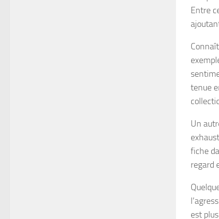
Entre c
ajoutan
Connaît
exemple,
sentime
tenue e
collect
Un autr
exhaust
fiche da
regard 
Quelque
l’agres
est plu