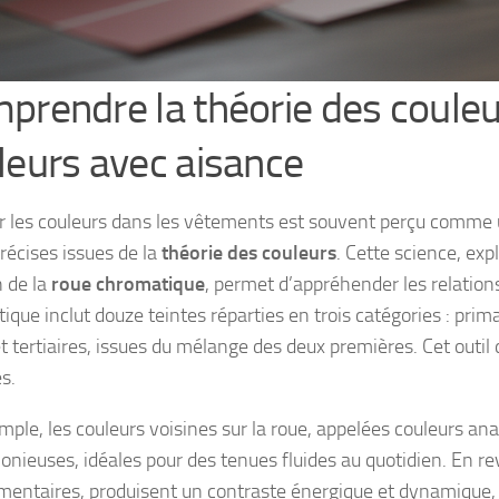
prendre la théorie des couleu
leurs avec aisance
r les couleurs dans les vêtements est souvent perçu comme un
récises issues de la
théorie des couleurs
. Cette science, exp
n de la
roue chromatique
, permet d’appréhender les relations
que inclut douze teintes réparties en trois catégories : prima
 et tertiaires, issues du mélange des deux premières. Cet outi
s.
mple, les couleurs voisines sur la roue, appelées couleurs an
onieuses, idéales pour des tenues fluides au quotidien. En re
entaires, produisent un contraste énergique et dynamique, p