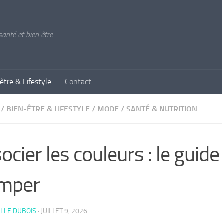
anté et bien être.
être & Lifestyle
Contact
/
BIEN-ÊTRE & LIFESTYLE
/
MODE
/
SANTÉ & NUTRITION
ocier les couleurs : le guid
omper
LLE DUBOIS
·
JUILLET 9, 2026