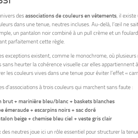
univers des
associations de couleurs en vêtements
, il exis
uleurs dans une tenue, neutres incluses. Au-delà, l’œil ne sait
mple, un pantalon noir combiné à un pull crème et un foulard b
ant parfaitement cette règle.
es exceptions existent, comme le monochrome, où plusieurs
s sans heurter la cohérence visuelle car elles appartiennent 
er les couleurs vives dans une tenue pour éviter l’effet « car
s d’associations à trois couleurs qui marchent sans faute :
n brut + marinière bleu/blanc + baskets blanches
e émeraude + escarpins noirs + sac doré
talon beige + chemise bleu ciel + veste gris clair
 des neutres joue ici un rôle essentiel pour structurer la ten