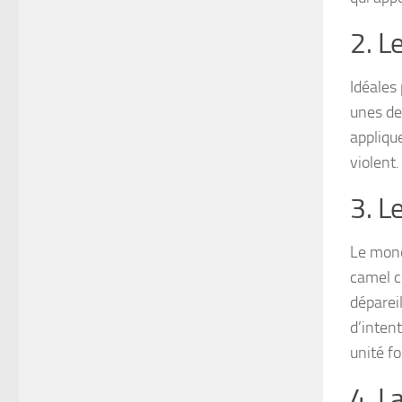
2. L
Idéales
unes de
appliqu
violent
3. L
Le mono
camel c
dépareil
d’inten
unité fo
4. L