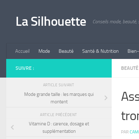
Skip to content
La Silhouette
Conseils mode, beauté, s
Accueil
Mode
Beauté
Santé & Nutrition
Bien-
SUIVRE :
BEAUTÉ
ARTICLE SUIVANT
Ass
Mode grande taille : les marques qui
montent
tr
ARTICLE PRÉCÉDENT
Vitamine D : carence, dosage et
supplémentation
PAR
CAMI