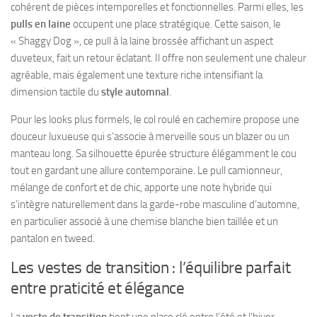
cohérent de pièces intemporelles et fonctionnelles. Parmi elles, les
pulls en laine
occupent une place stratégique. Cette saison, le
« Shaggy Dog », ce pull à la laine brossée affichant un aspect
duveteux, fait un retour éclatant. Il offre non seulement une chaleur
agréable, mais également une texture riche intensifiant la
dimension tactile du
style automnal
.
Pour les looks plus formels, le col roulé en cachemire propose une
douceur luxueuse qui s’associe à merveille sous un blazer ou un
manteau long. Sa silhouette épurée structure élégamment le cou
tout en gardant une allure contemporaine. Le pull camionneur,
mélange de confort et de chic, apporte une note hybride qui
s’intègre naturellement dans la garde-robe masculine d’automne,
en particulier associé à une chemise blanche bien taillée et un
pantalon en tweed.
Les vestes de transition : l’équilibre parfait
entre praticité et élégance
La
veste de transition
tient une place clé entre l’été et l’hiver.