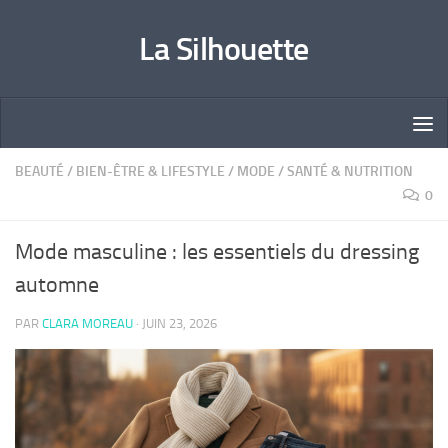
Skip to content
La Silhouette
BEAUTÉ
/
BIEN-ÊTRE & LIFESTYLE
/
MODE
/
SANTÉ & NUTRITION
0
Mode masculine : les essentiels du dressing
automne
PAR
CLARA MOREAU
·
JUIN 23, 2026